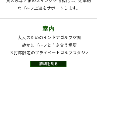
員のみなさまのスイングを可視化し、効率的
なゴルフ上達をサポートします。​
​室内
大人のためのインドアゴルフ空間
​静かにゴルフと向き合う場所
​３打席限定のプライベートゴルフスタジオ​
詳細を見る
シュミレーター
ゴルフをデータで変える。
​TRACKMAN io × JOYGOLF RANGE
​​最先端シュミレーターで効率的に上達​
詳細を見る