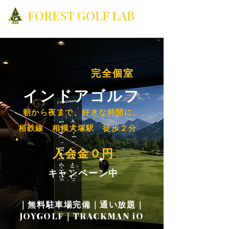
FOREST GOLF LAB
​完全個室
​インドアゴルフ
​朝から夜まで、好きな時間に。
​相鉄線 相模大塚駅 徒歩２分
​入会金０円
キャンペーン中
｜無料駐車場完備｜通い放題｜
JOYGOLF｜TRACKMAN iO